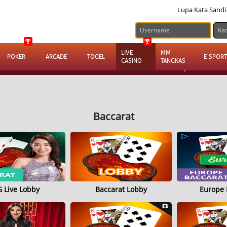
Lupa Kata Sandi
LIVE
MM
POKER
ARCADE
TOGEL
E-SPOR
CASINO
TANGKAS
Ikuti dan Dapatkan Bonus Promo
Baccarat
 Live Lobby
Baccarat Lobby
Europe 