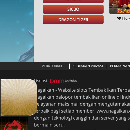
SICBO
PP Liv
DRAGON TIGER
PERATURAN
KEBIJAKAN PRIVASI
PERMAINAN 
Lisensi
Nagaikan - Website slots Tembak Ikan Terba
Nagaikan pelopor tembak ikan online di I
pelayanan maksimal dengan mengutamak
terbaik bagi setiap member. www.nagaika
dengan teknologi canggih dan server yang 
bermain seru.