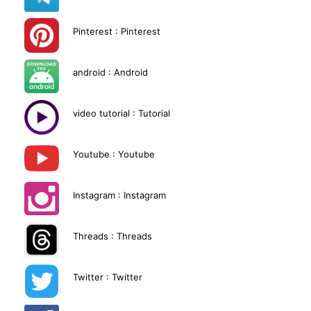
Pinterest : Pinterest
android : Android
video tutorial : Tutorial
Youtube : Youtube
Instagram : Instagram
Threads : Threads
Twitter : Twitter