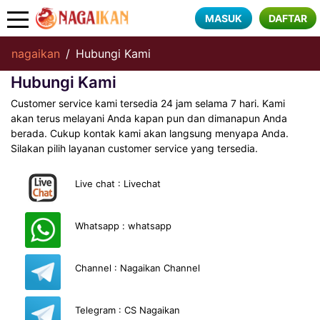
MASUK
DAFTAR
nagaikan
Hubungi Kami
Hubungi Kami
Customer service kami tersedia 24 jam selama 7 hari. Kami
akan terus melayani Anda kapan pun dan dimanapun Anda
berada. Cukup kontak kami akan langsung menyapa Anda.
Silakan pilih layanan customer service yang tersedia.
Live chat : Livechat
Whatsapp : whatsapp
Channel : Nagaikan Channel
Telegram : CS Nagaikan