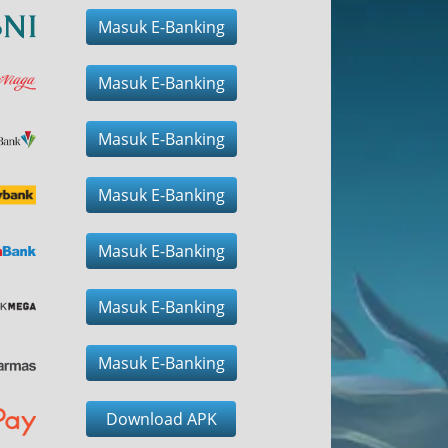
Masuk E-Banking
Masuk E-Banking
Masuk E-Banking
Masuk E-Banking
Masuk E-Banking
Masuk E-Banking
Masuk E-Banking
Download APK