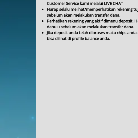
Customer Service kami melalui LIVE CHAT
Harap selalu melihat/memperhatikan rekening tuj
sebelum akan melakukan transfer dana.
Perhatikan rekening yang aktif dimenu deposit. Ha
dahulu sebelum akan melakukan transfer dana.
Jika deposit anda telah diproses maka chips and
bisa dilihat di profile balance anda.