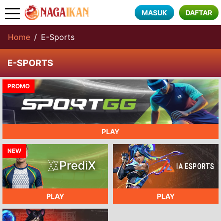
MASUK
DAFTAR
Home
E-Sports
E-SPORTS
PROMO
PLAY
NEW
PLAY
PLAY